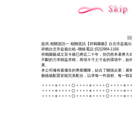
關
提供:相關資訊一 相關資訊【祥鶴園藝】台北市盆栽出
祥鶴台北市盆栽出租--聯絡電話:(02)2984-1166
祥鶴園藝成立至今雖已將近二十年，但仍然本著將大
不斷的力求精益求精，再現今寸土寸金的環境中，如
果。
本公司擁有最優良的專業團隊，結合了關係企業：展
藝植栽配置皆能完美配合，以求每一件資材、每一顆花木亦皆能發揮最